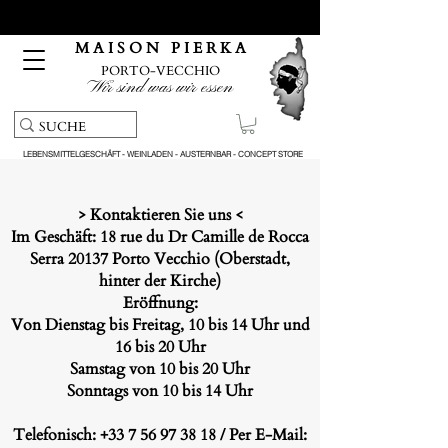
Kostenloser Abholservice und Lieferung bei Bestellungen
über 150 €
M A I S O N P I E R K A
PORTO-VECCHIO
Wir sind was wir essen
LEBENSMITTELGESCHÄFT - WEINLADEN - AUSTERNBAR - CONCEPT STORE
>
Kontaktieren Sie uns
<
Im Geschäft: 18 rue du Dr Camille de Rocca
Serra 20137 Porto Vecchio (Oberstadt,
hinter der Kirche)
Eröffnung:
Von Dienstag bis Freitag, 10 bis 14 Uhr und
16 bis 20 Uhr
Samstag von 10 bis 20 Uhr
Sonntags von 10 bis 14 Uhr
Telefonisch:
+33 7 56 97 38 18
/ Per E-Mail: