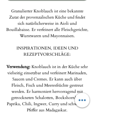
Granulierter Knoblauch ist eine bekannte
Zutat der provenzalischen Küche und findet
sich natürlicherweise in Aioli und
Bouillabaisse. Er verfeinert alle Fleischgerichte,
Wurstwaren und Mayonnaisen.
INSPIRATIONEN, IDEEN UND
REZEPTVORSCHLÄGE:
Verwendung:
Knoblauch ist in der Küche sehr
vielseitig einsetzbar und verfeinert Marinaden,
Saucen und Cremes. Er kann auch über
Fleisch, Fisch und Meeresfrüchte gestreut
werden. Er harmoniert hervorragend mit
getrockneten Schalotten, Bockshornklee,
Paprika, Chili, Ingwer, Curry und schwarzem
Pfeffer aus Madagaskar.
60-ml-Glas, Nettogewicht 32 g