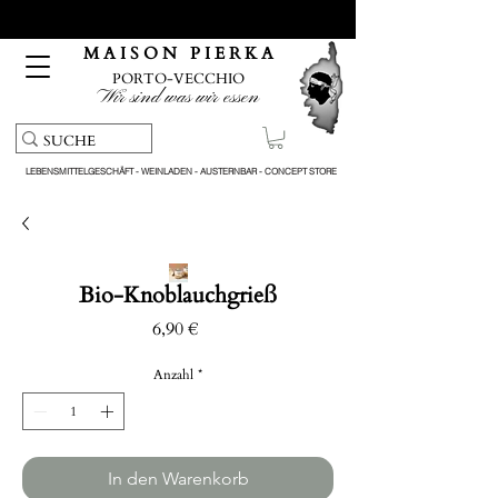
Kostenloser Abholservice und Lieferung bei Bestellungen
über 150 €
M A I S O N P I E R K A
PORTO-VECCHIO
Wir sind was wir essen
LEBENSMITTELGESCHÄFT - WEINLADEN - AUSTERNBAR - CONCEPT STORE
Bio-Knoblauchgrieß
Preis
6,90 €
Anzahl
*
In den Warenkorb