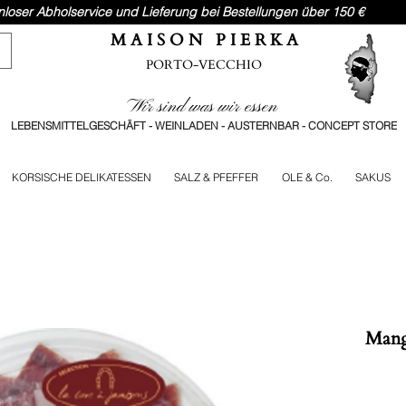
nloser Abholservice und Lieferung bei Bestellungen über 150 €
M A I S O N P I E R K A
PORTO-VECCHIO
Wir sind was wir essen
LEBENSMITTELGESCHÄFT - WEINLADEN - AUSTERNBAR - CONCEPT STORE
KORSISCHE DELIKATESSEN
SALZ & PFEFFER
OLE & Co.
SAKUS
Mang