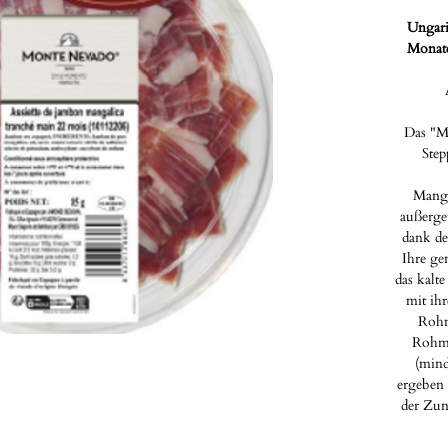
Ungari
Monate
Das "Ma
Step
Manga
außerge
dank de
Ihre ge
das kalt
mit ihr
Rohm
Rohma
(mind
ergeben 
der Zun