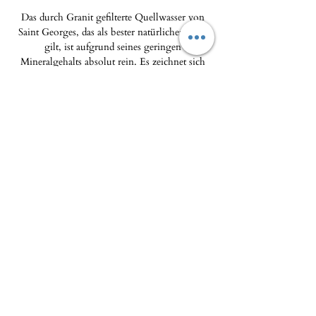
Das durch Granit gefilterte Quellwasser von
Saint Georges, das als bester natürlicher Filter
gilt, ist aufgrund seines geringen
Mineralgehalts absolut rein. Es zeichnet sich
durch seine Leichtigkeit und seinen milden
Geschmack aus.
33 cl – recycelbare PET-Flasche –
Mineralwasser – stilles Quellwasser
Das Feinkostgeschäft - Maison Pierka
Geöffnet Dienstag
bis Samstag 10-14 Uhr und
16-20 Uhr
, Sonntag 10-14 Uhr
epicerie.maisonpierka@gmail.com
-
07.56.97.38.18
© 2025 von L'EPICERIE FINE - MAISON PIERKA
18 rue du Dr. Camille de Rocca Serra 20137 Porto
Vecchio
Um