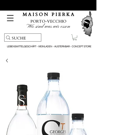
Kostenloser Abholservice und Lieferung bei Bestellungen
über 150 €
M A I S O N P I E R K A
PORTO-VECCHIO
Wir sind was wir essen
LEBENSMITTELGESCHÄFT - WEINLADEN - AUSTERNBAR - CONCEPT STORE