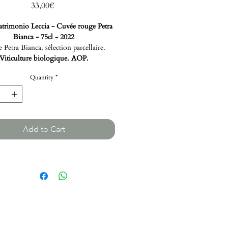
Price
33,00€
atrimonio Leccia - Cuvée rouge Petra
Bianca - 75cl - 2022
Petra Bianca, sélection parcellaire.
Viticulture biologique. AOP.
Quantity
*
Add to Cart