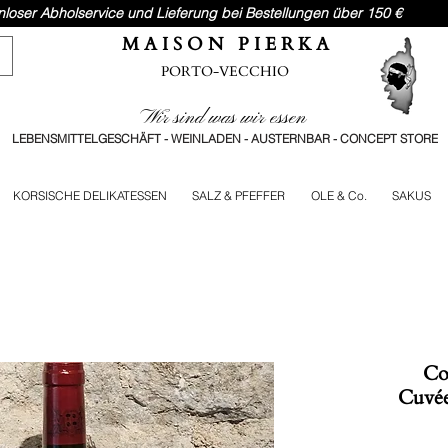
nloser Abholservice und Lieferung bei Bestellungen über 150 €
M A I S O N P I E R K A
PORTO-VECCHIO
Wir sind was wir essen
LEBENSMITTELGESCHÄFT - WEINLADEN - AUSTERNBAR - CONCEPT STORE
KORSISCHE DELIKATESSEN
SALZ & PFEFFER
OLE & Co.
SAKUS
Co
Cuvée