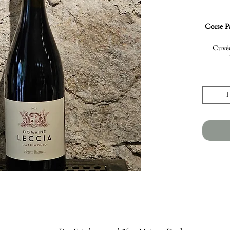
Corse P
Cuvée 