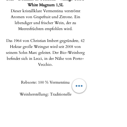
White Magnum 1,5L
Dieser kristallklare Vermentinu verströmt
Aromen von Grapefruit und Zitrone. Ein
lebendiger und frischer Wein, der zu
Meeresfrüchten empfohlen wird.
Das 1964 von Christian Imbert gegründete, 42
Hektar große Weingut wird seit 2008 von
seinem Sohn Marc geleitet. Der Bio-Weinberg
befindet sich in Lecci, in der Nähe von Porto-
Vecchio.
Rebsorte: 100 % Vermentinu
Weinherstellung: Traditionelle
Weinherstellung. Sechs Monate Reifung in
Edelstahltanks mit regelmäßigem Aufrühren
der Hefe vor der Abfüllung. Lagerpotenzial:
über 10 Jahre.