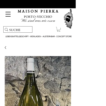
Kostenloser Abholservice und Lieferung bei Bestellungen
über 150 €
M A I S O N P I E R K A
PORTO-VECCHIO
Wir sind was wir essen
LEBENSMITTELGESCHÄFT - WEINLADEN - AUSTERNBAR - CONCEPT STORE