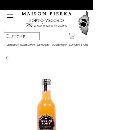
Kostenloser Abholservice und Lieferung bei Bestellungen
über 150 €
M A I S O N P I E R K A
PORTO-VECCHIO
Wir sind was wir essen
LEBENSMITTELGESCHÄFT - WEINLADEN - AUSTERNBAR - CONCEPT STORE