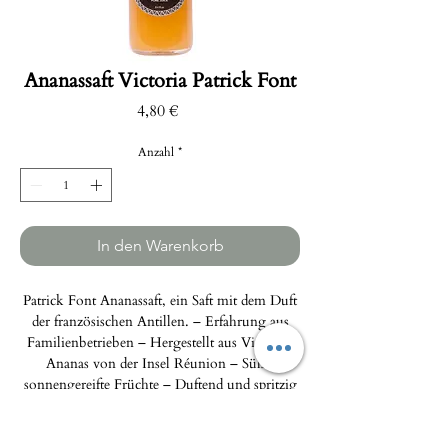
Ananassaft Victoria Patrick Font
Preis
4,80 €
Anzahl
*
In den Warenkorb
Patrick Font Ananassaft, ein Saft mit dem Duft
der französischen Antillen. – Erfahrung aus
Familienbetrieben – Hergestellt aus Victoria-
Ananas von der Insel Réunion – Süße,
sonnengereifte Früchte – Duftend und spritzig
im Geschmack – Passt hervorragend zu
Kuchen wie Käsekuchen