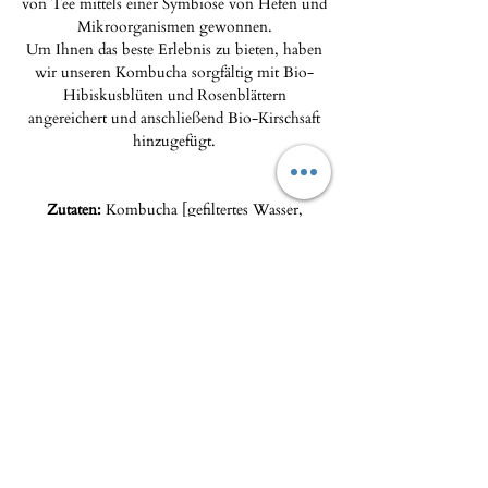
von Tee mittels einer Symbiose von Hefen und
Mikroorganismen gewonnen.
Um Ihnen das beste Erlebnis zu bieten, haben
wir unseren Kombucha sorgfältig mit Bio-
Hibiskusblüten und Rosenblättern
angereichert und anschließend Bio-Kirschsaft
hinzugefügt.
Zutaten:
Kombucha [gefiltertes Wasser,
Kombucha-Kultur*, heller Rohrzucker**,
Sencha-Grüntee**], Kirschsaft* (0,50%),
natürliches Kirscharoma* (0,36%), Hibiskus*
(0,36%), Rosenblüten*.
*aus biologischem Anbau / **aus biologischem
Anbau und fairem Handel.
Das Feinkostgeschäft - Maison Pierka