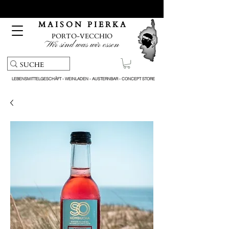
Kostenloser Abholservice und Lieferung bei Bestellungen
über 150 €
M A I S O N P I E R K A
PORTO-VECCHIO
Wir sind was wir essen
LEBENSMITTELGESCHÄFT - WEINLADEN - AUSTERNBAR - CONCEPT STORE