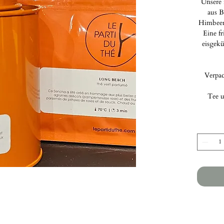
Unsere 
aus B
Himbeere
Eine fr
eisgek
Verpa
Tee u