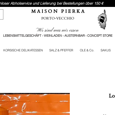
nloser Abholservice und Lieferung bei Bestellungen über 150 €
M A I S O N P I E R K A
PORTO-VECCHIO
Wir sind was wir essen
LEBENSMITTELGESCHÄFT - WEINLADEN - AUSTERNBAR - CONCEPT STORE
KORSISCHE DELIKATESSEN
SALZ & PFEFFER
OLE & Co.
SAKUS
Lo