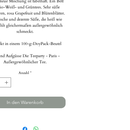
neue Mischung ist fabelhaft. Ein Bett
io-Weiß- und Grüntees. Sehr süße
n, rosa Grapefruit und Blütenblätter.
ische und dezente Süße, die heiß wie
ühlt gleichermaßen außergewöhnlich
schmeckt.
ckt in einem 100-g-DoyPack-Beutel
nd Aufgüsse Die Teeparty - Paris -
Außergewöhnlicher Tee.
Anzahl
*
In den Warenkorb