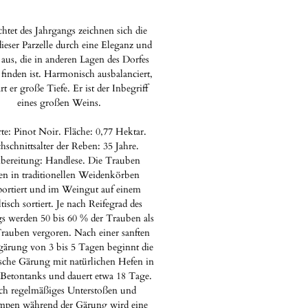
htet des Jahrgangs zeichnen sich die
ieser Parzelle durch eine Eleganz und
 aus, die in anderen Lagen des Dorfes
 finden ist. Harmonisch ausbalanciert,
rt er große Tiefe. Er ist der Inbegriff
eines großen Weins.
te: Pinot Noir. Fläche: 0,77 Hektar.
hschnittsalter der Reben: 35 Jahre.
bereitung: Handlese. Die Trauben
en in traditionellen Weidenkörben
portiert und im Weingut auf einem
tisch sortiert. Je nach Reifegrad des
s werden 50 bis 60 % der Trauben als
rauben vergoren. Nach einer sanften
ärung von 3 bis 5 Tagen beginnt die
sche Gärung mit natürlichen Hefen in
 Betontanks und dauert etwa 18 Tage.
ch regelmäßiges Unterstoßen und
en während der Gärung wird eine