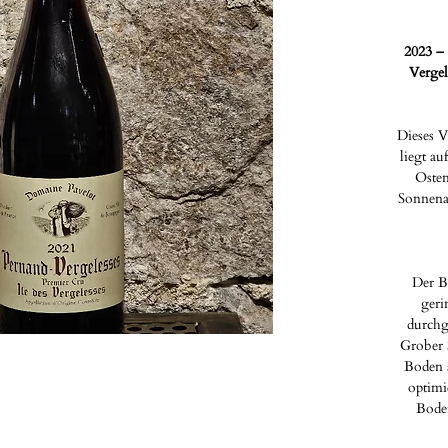
2023 – 
Vergel
Dieses V
liegt au
Osten
Sonnena
Der B
geri
durchg
Grober 
Boden a
optimi
Boden