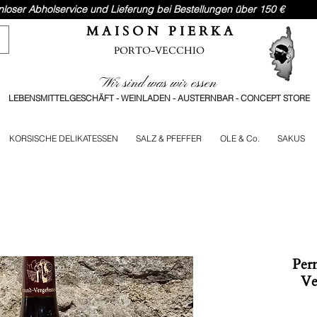
nloser Abholservice und Lieferung bei Bestellungen über 150 €
M A I S O N P I E R K A
PORTO-VECCHIO
Wir sind was wir essen
LEBENSMITTELGESCHÄFT - WEINLADEN - AUSTERNBAR - CONCEPT STORE
KORSISCHE DELIKATESSEN
SALZ & PFEFFER
OLE & Co.
SAKUS
Pern
Ve