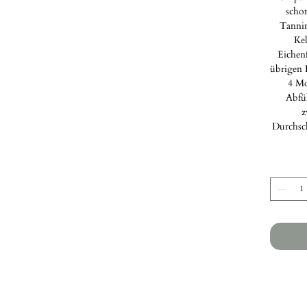
schon
Tannin
Kel
Eichenf
übrigen F
4 Mo
Abfü
z
Durchsch