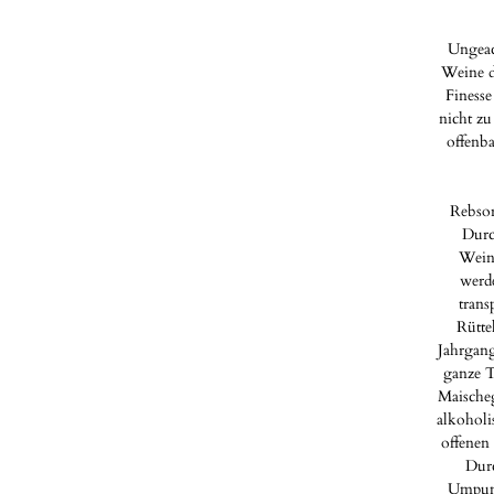
Ungeac
Weine d
Finesse
nicht zu
offenba
Rebsor
Durc
Wein
werd
trans
Rüttel
Jahrgang
ganze T
Maischeg
alkoholi
offenen
Dur
Umpump