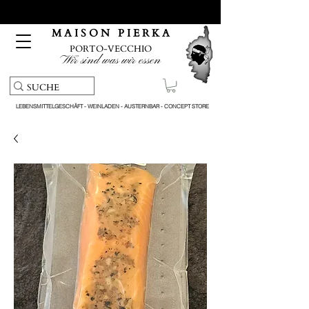
Kostenloser Abholservice und Lieferung bei Bestellungen
über 150 €
M A I S O N P I E R K A
PORTO-VECCHIO
Wir sind was wir essen
LEBENSMITTELGESCHÄFT - WEINLADEN - AUSTERNBAR - CONCEPT STORE