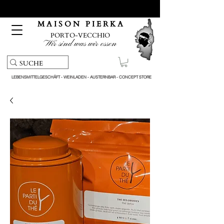
Kostenloser Abholservice und Lieferung bei Bestellungen
über 150 €
M A I S O N P I E R K A
PORTO-VECCHIO
Wir sind was wir essen
LEBENSMITTELGESCHÄFT - WEINLADEN - AUSTERNBAR - CONCEPT STORE