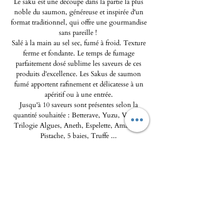
Le saku est une découpe dans la partie la plus
noble du saumon, généreuse et inspirée d'un
format traditionnel, qui offre une gourmandise
sans pareille !
Salé à la main au sel sec, fumé à froid. Texture
ferme et fondante. Le temps de fumage
parfaitement dosé sublime les saveurs de ces
produits d’excellence. Les Sakus de saumon
fumé apportent rafinement et délicatesse à un
apéritif ou à une entrée.
Jusqu'à 10 saveurs sont présentes selon la
quantité souhaitée : Betterave, Yuzu, Vanille,
Trilogie Algues, Aneth, Espelette, Amaretto,
Pistache, 5 baies, Truffe ...
Produit à conserver au froid +4°, livraison
uniquement sur la micro-région de Porto-
Vecchio. Colissimo non possible.
Livraison