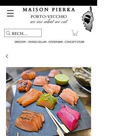
Free pick-up service & delivery on orders over €150
M A I S O N P I E R K A
PORTO-VECCHIO
we are what we eat
GROCERY - DINING CELLAR - OYSTER BAR - CONCEPT STORE