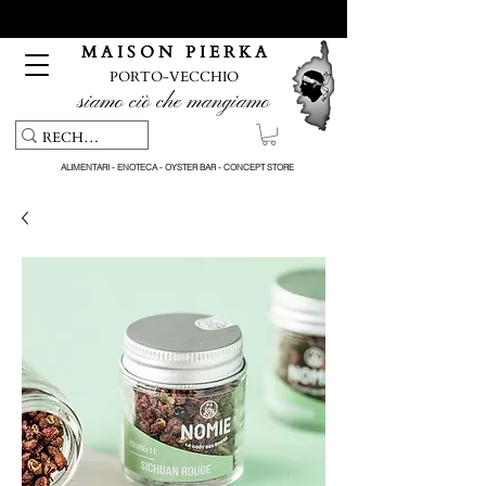
Servizio di ritiro e consegna gratuiti per ordini superiori a 150
€
M A I S O N P I E R K A
PORTO-VECCHIO
siamo ciò che mangiamo
ALIMENTARI - ENOTECA - OYSTER BAR - CONCEPT STORE