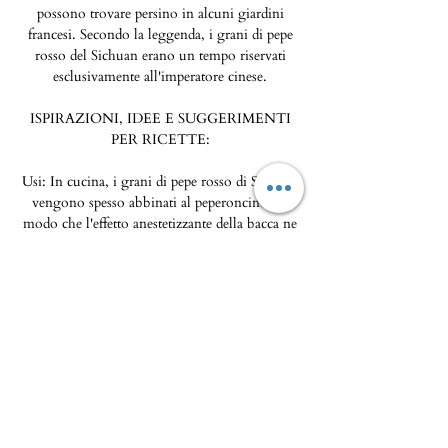
possono trovare persino in alcuni giardini
francesi. Secondo la leggenda, i grani di pepe
rosso del Sichuan erano un tempo riservati
esclusivamente all'imperatore cinese.
ISPIRAZIONI, IDEE E SUGGERIMENTI
PER RICETTE:
Usi: In cucina, i grani di pepe rosso di Sichuan
vengono spesso abbinati al peperoncino, in
modo che l'effetto anestetizzante della bacca ne
neutralizzi il piccante, consentendo agli altri
sapori di emergere. Questa bacca si trova anche
nella nostra miscela di spezie a 5 sapori e nel
nostro pacchetto di ricette Les Joyeuses per
preparare il pollo arrosto al miele e alle 7
spezie.
Pollo arrosto al miele e 7 spezie
Wok di verdure asiatiche, pepe di Sichuan e
peperoncino rosso