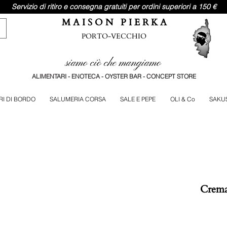
Servizio di ritiro e consegna gratuiti per ordini superiori a 150 €
M A I S O N P I E R K A
PORTO-VECCHIO
siamo ciò che mangiamo
ALIMENTARI - ENOTECA - OYSTER BAR - CONCEPT STORE
RI DI BORDO
SALUMERIA CORSA
SALE E PEPE
OLI & Co
SAKU
Crema