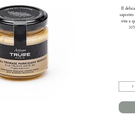
Il delic
saporito
vita a q
31%