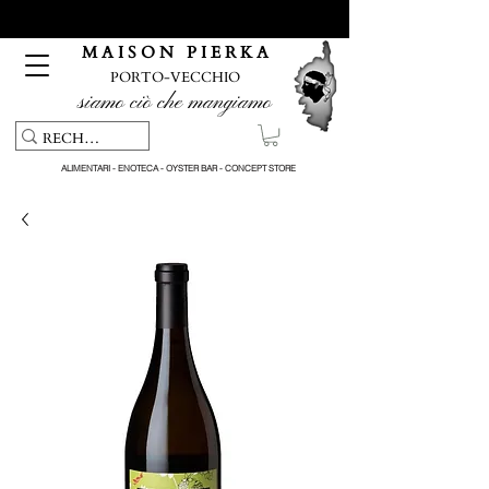
Servizio di ritiro e consegna gratuiti per ordini superiori a 150
€
M A I S O N P I E R K A
PORTO-VECCHIO
siamo ciò che mangiamo
ALIMENTARI - ENOTECA - OYSTER BAR - CONCEPT STORE