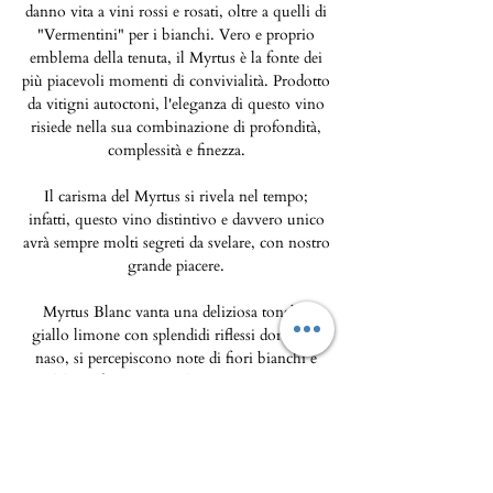
danno vita a vini rossi e rosati, oltre a quelli di
"Vermentini" per i bianchi. Vero e proprio
emblema della tenuta, il Myrtus è la fonte dei
più piacevoli momenti di convivialità. Prodotto
da vitigni autoctoni, l'eleganza di questo vino
risiede nella sua combinazione di profondità,
complessità e finezza.
Il carisma del Myrtus si rivela nel tempo;
infatti, questo vino distintivo e davvero unico
avrà sempre molti segreti da svelare, con nostro
grande piacere.
Myrtus Blanc vanta una deliziosa tonalità
giallo limone con splendidi riflessi dorati. Al
naso, si percepiscono note di fiori bianchi e
delicati frutti esotici che si armonizzano
perfettamente. La gamma completa di questi
aromi è ulteriormente esaltata da un finale
piacevolmente lungo. Con l'invecchiamento,
Myrtus Blanc svilupperà note di benzina