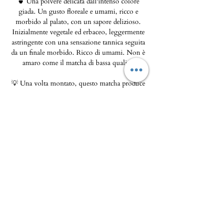
🍵 Una polvere delicata dall'intenso colore
giada. Un gusto floreale e umami, ricco e
morbido al palato, con un sapore delizioso.
Inizialmente vegetale ed erbaceo, leggermente
astringente con una sensazione tannica seguita
da un finale morbido. Ricco di umami. Non è
amaro come il matcha di bassa qualità.
💡 Una volta montato, questo matcha produce
una schiuma liscia e cremosa. Ideale per il
consumo quotidiano e per frullati.
Scatola di metallo da 30 g.
La Gastronomia - Maison Pierka
Aperto dal martedì
al sabato dalle 10:00 alle 14:00 e
dalle 16:00 alle 20:00
, domenica dalle 10:00 alle 14:00