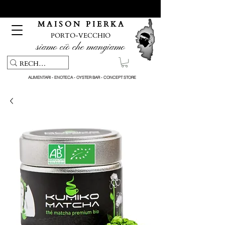
Servizio di ritiro e consegna gratuiti per ordini superiori a 150
€
M A I S O N P I E R K A
PORTO-VECCHIO
siamo ciò che mangiamo
ALIMENTARI - ENOTECA - OYSTER BAR - CONCEPT STORE