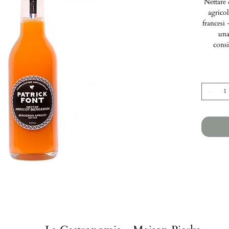
Nettare 
agrico
francesi
una
consi