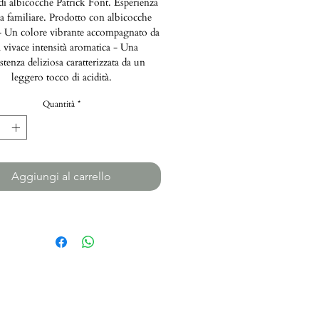
di albicocche Patrick Font. Esperienza
la familiare. Prodotto con albicocche
 - Un colore vibrante accompagnato da
 vivace intensità aromatica - Una
stenza deliziosa caratterizzata da un
leggero tocco di acidità.
Quantità
*
Aggiungi al carrello