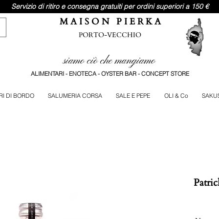
Servizio di ritiro e consegna gratuiti per ordini superiori a 150 €
M A I S O N P I E R K A
PORTO-VECCHIO
siamo ciò che mangiamo
ALIMENTARI - ENOTECA - OYSTER BAR - CONCEPT STORE
RI DI BORDO
SALUMERIA CORSA
SALE E PEPE
OLI & Co
SAKU
Patric