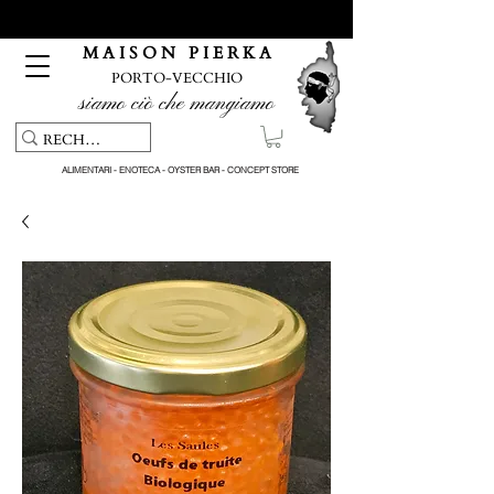
Servizio di ritiro e consegna gratuiti per ordini superiori a 150
€
M A I S O N P I E R K A
PORTO-VECCHIO
siamo ciò che mangiamo
ALIMENTARI - ENOTECA - OYSTER BAR - CONCEPT STORE