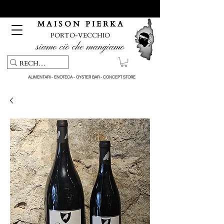
Servizio di ritiro e consegna gratuiti per ordini superiori a 150
€
M A I S O N P I E R K A
PORTO-VECCHIO
siamo ciò che mangiamo
ALIMENTARI - ENOTECA - OYSTER BAR - CONCEPT STORE