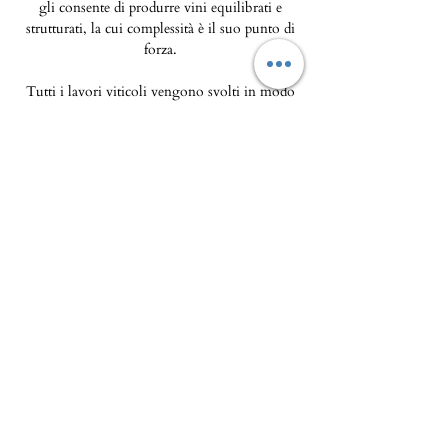
gli consente di produrre vini equilibrati e
strutturati, la cui complessità è il suo punto di
forza.
Tutti i lavori viticoli vengono svolti in modo
ragionato nel quadro di una denominazione
Patrimonio che ha vietato il glifosato
(conversione/certificazione biologica in corso).
L'obiettivo di questo lavoro è raggiungere la
maturazione ottimale delle uve nel rispetto del
terroir e dell'annata.
La ricerca di questa maturazione fenolica
ottimale è alla base del lavoro in vigna. La
vendemmia e la cernita vengono eseguite
rigorosamente a mano.