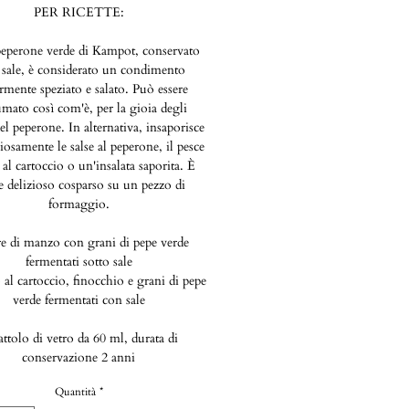
PER RICETTE:
peperone verde di Kampot, conservato
 sale, è considerato un condimento
rmente speziato e salato. Può essere
mato così com'è, per la gioia degli
el peperone. In alternativa, insaporisce
osamente le salse al peperone, il pesce
al cartoccio o un'insalata saporita. È
 delizioso cosparso su un pezzo di
formaggio.
re di manzo con grani di pepe verde
fermentati sotto sale
al cartoccio, finocchio e grani di pepe
verde fermentati con sale
ttolo di vetro da 60 ml, durata di
conservazione 2 anni
Quantità
*