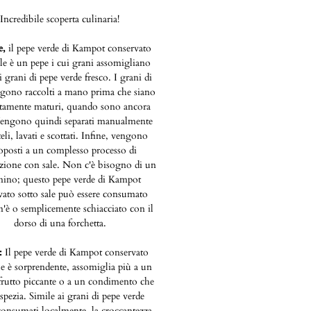
Incredibile scoperta culinaria!
e,
il pepe verde di Kampot conservato
ale è un pepe i cui grani assomigliano
 grani di pepe verde fresco. I grani di
gono raccolti a mano prima che siano
tamente maturi, quando sono ancora
Vengono quindi separati manualmente
teli, lavati e scottati. Infine, vengono
oposti a un complesso processo di
zione con sale. Non c'è bisogno di un
nino; questo pepe verde di Kampot
vato sotto sale può essere consumato
'è o semplicemente schiacciato con il
dorso di una forchetta.
:
Il pepe verde di Kampot conservato
le è sorprendente, assomiglia più a un
frutto piccante o a un condimento che
spezia. Simile ai grani di pepe verde
 consumati localmente, la croccantezza