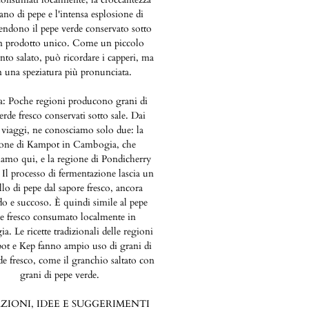
ano di pepe e l'intensa esplosione di
endono il pepe verde conservato sotto
un prodotto unico. Come un piccolo
to salato, può ricordare i capperi, ma
 una speziatura più pronunciata.
a: Poche regioni producono grani di
erde fresco conservati sotto sale. Dai
 viaggi, ne conosciamo solo due: la
ione di Kampot in Cambogia, che
amo qui, e la regione di Pondicherry
. Il processo di fermentazione lascia un
lo di pepe dal sapore fresco, ancora
o e succoso. È quindi simile al pepe
e fresco consumato localmente in
. Le ricette tradizionali delle regioni
ot e Kep fanno ampio uso di grani di
de fresco, come il granchio saltato con
grani di pepe verde.
AZIONI, IDEE E SUGGERIMENTI