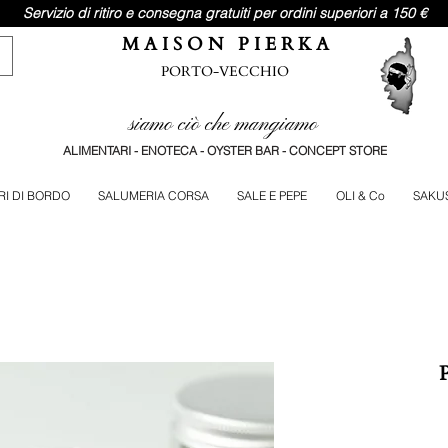
Servizio di ritiro e consegna gratuiti per ordini superiori a 150 €
M A I S O N P I E R K A
PORTO-VECCHIO
siamo ciò che mangiamo
ALIMENTARI - ENOTECA - OYSTER BAR - CONCEPT STORE
RI DI BORDO
SALUMERIA CORSA
SALE E PEPE
OLI & Co
SAKU
P