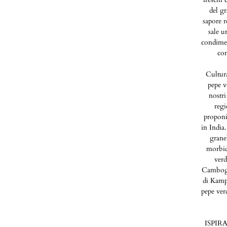
del gr
sapore r
sale 
condimen
con
Cultur
pepe v
nostri
reg
proponi
in India
granel
morbid
verd
Cambogia
di Kamp
pepe ver
ISPIR