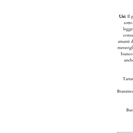
Usi:
Il 
sotto
legge
consu
amanti d
meravigli
bianco 
anche
Tarta
Branzino 
Bara