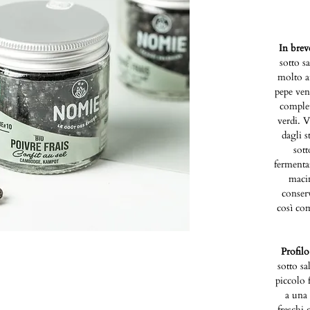
In brev
sotto s
molto ai
pepe ven
comple
verdi. 
dagli s
sott
fermenta
maci
conser
così com
Profilo
sotto sa
piccolo 
a una 
freschi