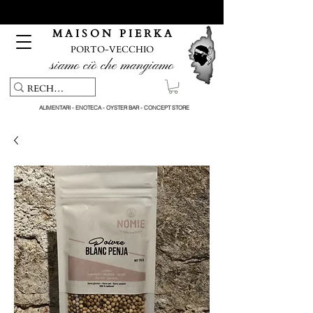
Servizio di ritiro e consegna gratuiti per ordini superiori a 150
€
M A I S O N P I E R K A
PORTO-VECCHIO
siamo ciò che mangiamo
ALIMENTARI - ENOTECA - OYSTER BAR - CONCEPT STORE