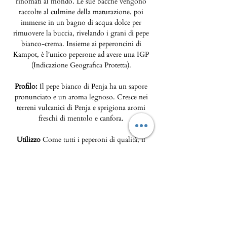
rinomati al mondo. Le sue bacche vengono
raccolte al culmine della maturazione, poi
immerse in un bagno di acqua dolce per
rimuovere la buccia, rivelando i grani di pepe
bianco-crema. Insieme ai peperoncini di
Kampot, è l'unico peperone ad avere una IGP
(Indicazione Geografica Protetta).
Profilo:
Il pepe bianco di Penja ha un sapore
pronunciato e un aroma legnoso. Cresce nei
terreni vulcanici di Penja e sprigiona aromi
freschi di mentolo e canfora.
Utilizzo
Come tutti i peperoni di qualità, il
pepe bianco Penja è pensato per essere
utilizzato quotidianamente in cucina per
insaporire pesce bianco, pollame o formaggi,
ecc.
Ricarica Kraft da 75 g, durata di conservazione
3 anni