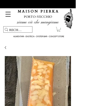
Servizio di ritiro e consegna gratuiti per ordini superiori a 150
€
M A I S O N P I E R K A
PORTO-VECCHIO
siamo ciò che mangiamo
ALIMENTARI - ENOTECA - OYSTER BAR - CONCEPT STORE