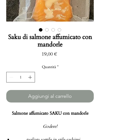
Saku di salmone affumicato con
mandorle
Prezzo
19,00 €
Quantità
*
Aggiungi al carrello
Salmone affumicato SAKU con mandorle
Godere!
tagliata sottile in stile sashimi