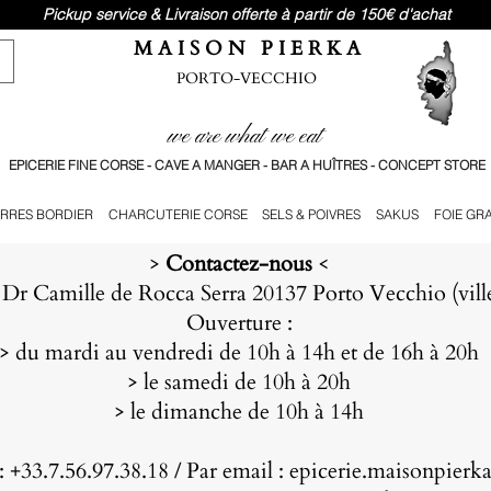
Pickup service & Livraison offerte à partir de 150€ d'achat
M A I S O N P I E R K A
PORTO-VECCHIO
we are what we eat
EPICERIE FINE CORSE - CAVE A MANGER - BAR A HUÎTRES - CONCEPT STORE
RRES BORDIER
CHARCUTERIE CORSE
SELS & POIVRES
SAKUS
FOIE GR
>
Contactez-nous
<
 Dr Camille de Rocca Serra 20137 Porto Vecchio (ville 
Ouverture :
> du mardi au vendredi de 10h à 14h et de 16h à 20h
> le samedi de 10h à 20h
> le dimanche de 10h à 14h
 : +33.7.56.97.38.18 / Par email : epicerie.maisonpie