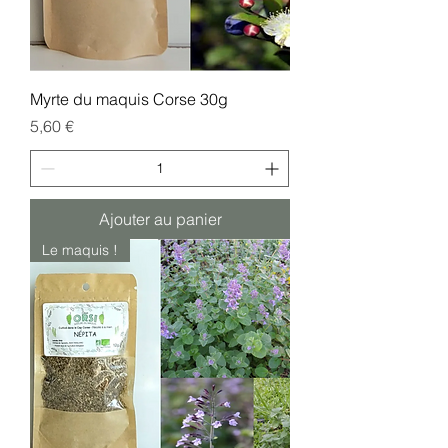
Myrte du maquis Corse 30g
Prix
5,60 €
Ajouter au panier
Le maquis !