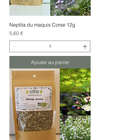
Neptita du maquis Corse 12g
Prix
5,60 €
Ajouter au panier