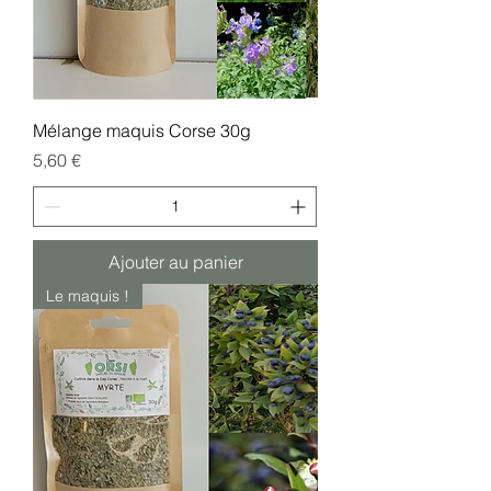
Mélange maquis Corse 30g
Prix
5,60 €
Ajouter au panier
Le maquis !