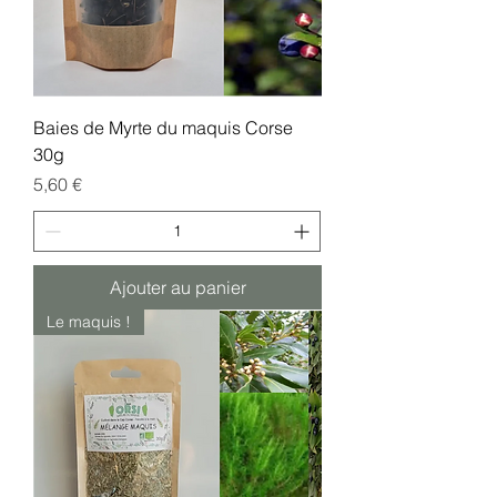
Baies de Myrte du maquis Corse
30g
Prix
5,60 €
Ajouter au panier
Le maquis !