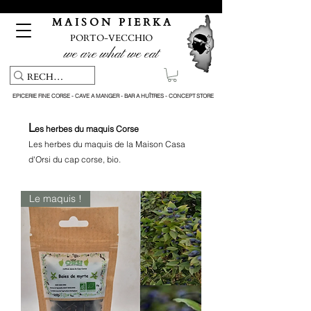
Pickup service & Livraison offerte à partir de 150€ d'achat
M A I S O N P I E R K A
PORTO-VECCHIO
we are what we eat
EPICERIE FINE CORSE - CAVE A MANGER - BAR A HUÎTRES - CONCEPT STORE
L
es herbes du maquis Corse
Les herbes du maquis de la Maison Casa
d'Orsi du cap corse, bio.
Le maquis !