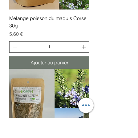
Mélange poisson du maquis Corse
30g
Prix
5,60 €
Ajouter au panier