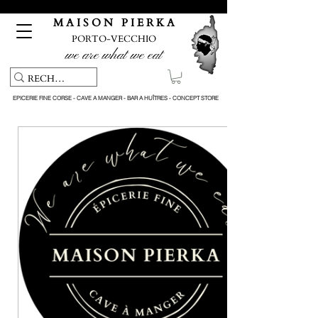
Pickup service & Livraison offerte à partir de 150€ d'achat
M A I S O N P I E R K A
PORTO-VECCHIO
we are what we eat
EPICERIE FINE CORSE - CAVE A MANGER - BAR A HUÎTRES - CONCEPT STORE