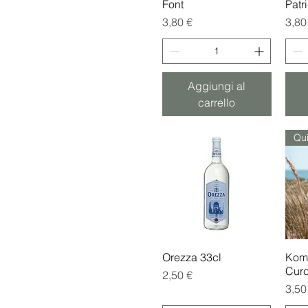
Font
Patr
Prezzo
Prez
3,80 €
3,80
Aggiungi al
carrello
Orezza 33cl
Vista rapida
Kom
Cur
Prezzo
2,50 €
Prez
3,50