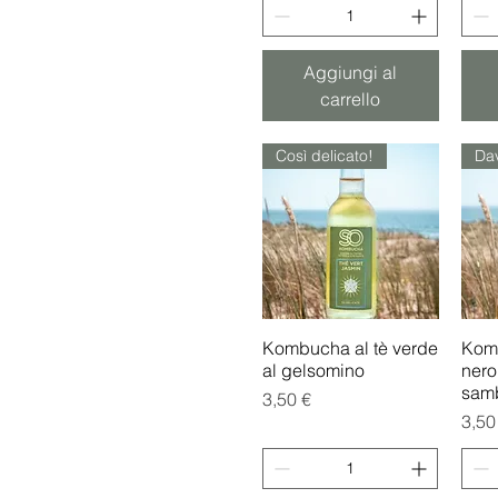
Aggiungi al
carrello
Così delicato!
Kombucha al tè verde
Vista rapida
Komb
al gelsomino
nero 
sam
Prezzo
3,50 €
Prez
3,50