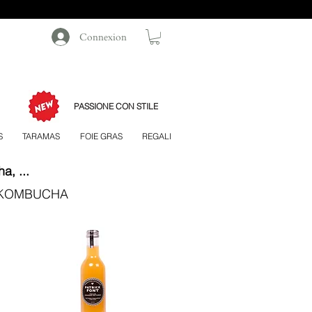
Connexion
PASSIONE CON STILE
S
TARAMAS
FOIE GRAS
REGALI
ha,
...
O KOMBUCHA