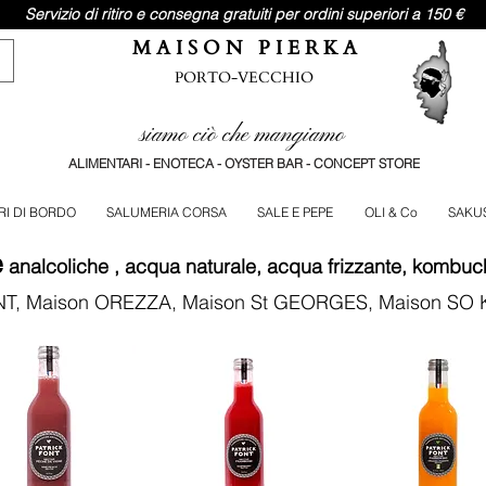
Servizio di ritiro e consegna gratuiti per ordini superiori a 150 €
M A I S O N P I E R K A
PORTO-VECCHIO
siamo ciò che mangiamo
ALIMENTARI - ENOTECA - OYSTER BAR - CONCEPT STORE
RI DI BORDO
SALUMERIA CORSA
SALE E PEPE
OLI & Co
SAKU
e
analcoliche
, acqua naturale, acqua frizzante, kombuc
NT,
Maison OREZZA,
Maison St GEORGES, Maison S