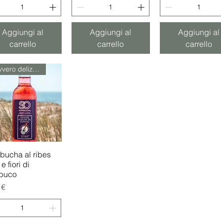
Aggiungi al
Aggiungi al
Aggiungi al
carrello
carrello
carrello
Davvero delizioso!
ucha al ribes
Vista rapida
e fiori di
buco
zo
 €