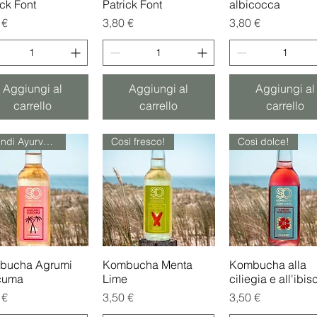
ick Font
Patrick Font
albicocca
zo
Prezzo
Prezzo
 €
3,80 €
3,80 €
Aggiungi al
Aggiungi al
Aggiungi al
carrello
carrello
carrello
Quindi Ayurveda!
Così fresco!
Così dolce!
bucha Agrumi
Vista rapida
Kombucha Menta
Vista rapida
Kombucha alla
Vista rapida
cuma
Lime
ciliegia e all'ibis
zo
Prezzo
Prezzo
 €
3,50 €
3,50 €