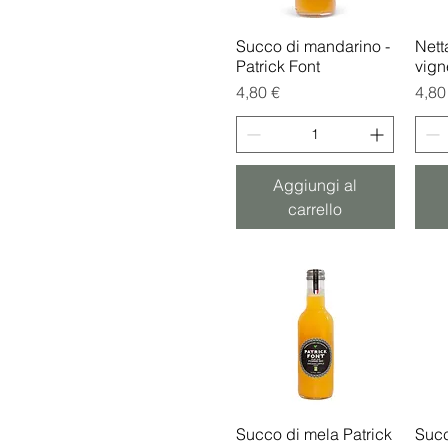
Succo di mandarino -
Vista rapida
Nett
Patrick Font
vign
Prezzo
Prez
4,80 €
4,80
Aggiungi al
carrello
Succo di mela Patrick
Vista rapida
Suc