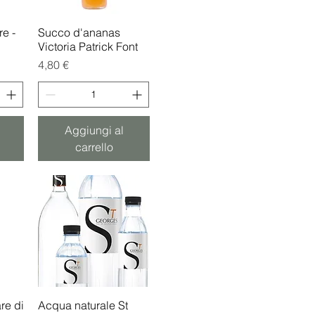
re -
Succo d'ananas
Vista rapida
Victoria Patrick Font
Prezzo
4,80 €
Aggiungi al
carrello
re di
Acqua naturale St
Vista rapida