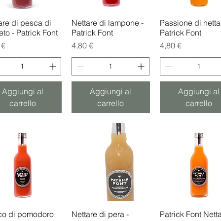
are di pesca di
Vista rapida
Nettare di lampone -
Vista rapida
Passione di netta
Vista rapida
eto - Patrick Font
Patrick Font
Patrick Font
zo
Prezzo
Prezzo
 €
4,80 €
4,80 €
Aggiungi al
Aggiungi al
Aggiungi al
carrello
carrello
carrello
co di pomodoro
Vista rapida
Nettare di pera -
Vista rapida
Patrick Font Netta
Vista rapida