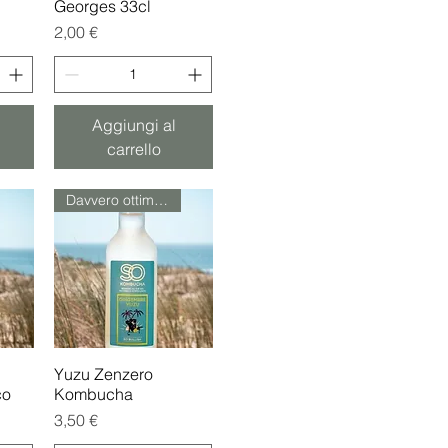
Georges 33cl
Prezzo
2,00 €
Aggiungi al
carrello
Davvero ottimista!
Yuzu Zenzero
Vista rapida
co
Kombucha
Prezzo
3,50 €