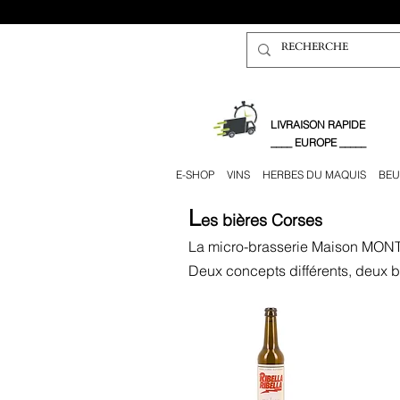
​LIVRAISON RAPIDE
____ EUROPE _____
E-SHOP
VINS
HERBES DU MAQUIS
BEU
L
es bières Corses
La micro-brasserie Maison MONT
Deux concepts différents, deux b