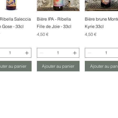
perçu rapide
Aperçu rapide
Aperçu rapid
 Ribella Saleccia
Bière IPA - Ribella
Bière brune Mont
 Gose - 33cl
Fille de Joie - 33cl
Kyrie 33cl
Prix
Prix
€
4,50 €
4,50 €
uter au panier
Ajouter au panier
Ajouter au pan