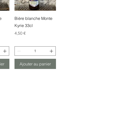
e
Aperçu rapide
e
Bière blanche Monte
Kyrie 33cl
Prix
4,50 €
ier
Ajouter au panier