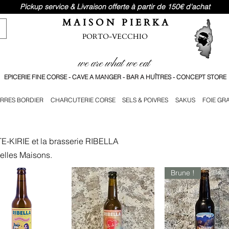
Pickup service & Livraison offerte à partir de 150€ d'achat
M A I S O N P I E R K A
PORTO-VECCHIO
we are what we eat
EPICERIE FINE CORSE - CAVE A MANGER - BAR A HUÎTRES - CONCEPT STORE
RRES BORDIER
CHARCUTERIE CORSE
SELS & POIVRES
SAKUS
FOIE GR
E-KIRIE et la brasserie RIBELLA
elles Maisons.
Brune !