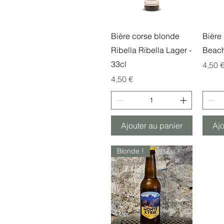
Aperçu rapide
A
Bière corse blonde
Bière
Ribella Ribella Lager -
Beach
33cl
Prix
4,50 
Prix
4,50 €
Ajouter au panier
Ajo
Blonde !