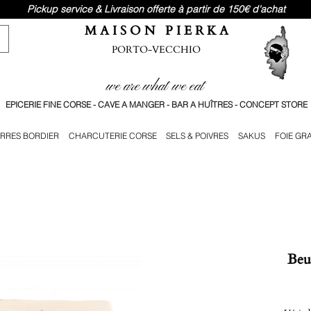
Pickup service & Livraison offerte à partir de 150€ d'achat
M A I S O N P I E R K A
PORTO-VECCHIO
we are what we eat
EPICERIE FINE CORSE - CAVE A MANGER - BAR A HUÎTRES - CONCEPT STORE
RRES BORDIER
CHARCUTERIE CORSE
SELS & POIVRES
SAKUS
FOIE GR
Beu