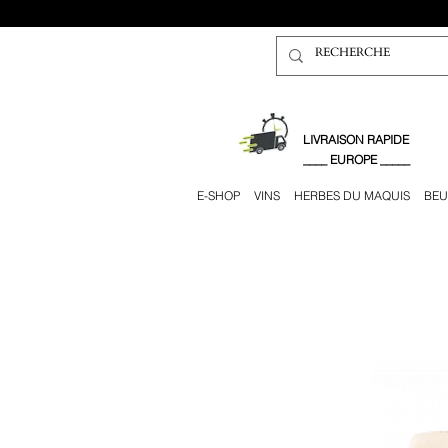
​LIVRAISON RAPIDE
____ EUROPE _____
E-SHOP
VINS
HERBES DU MAQUIS
BEU