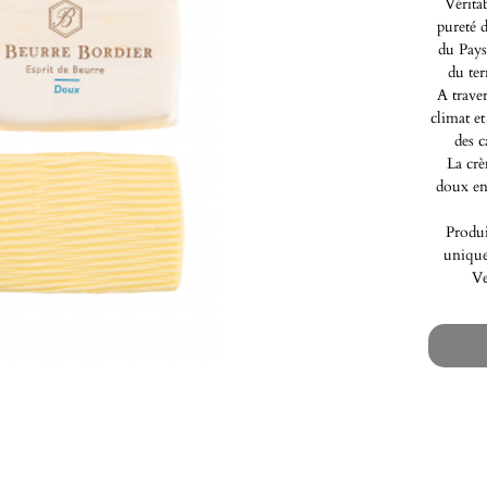
Vérita
pureté 
du Pays
du ter
A traver
climat et
des c
La crè
doux en
Produi
unique
Ve