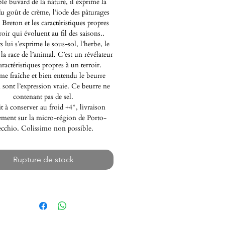
ble buvard de la nature, il exprime la
du goût de crème, l’iode des pâturages
 Breton et les caractéristiques propres
roir qui évoluent au fil des saisons..
s lui s’exprime le sous-sol, l’herbe, le
 la race de l’animal. C’est un révélateur
aractéristiques propres à un terroir.
me fraîche et bien entendu le beurre
 sont l’expression vraie. Ce beurre ne
contenant pas de sel.
t à conserver au froid +4°, livraison
ment sur la micro-région de Porto-
cchio. Colissimo non possible.
Rupture de stock