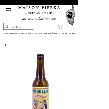
Pickup service & Livraison offerte à partir de 150€ d'achat
M A I S O N P I E R K A
PORTO-VECCHIO
we are what we eat
EPICERIE FINE CORSE - CAVE A MANGER - BAR A HUÎTRES - CONCEPT STORE