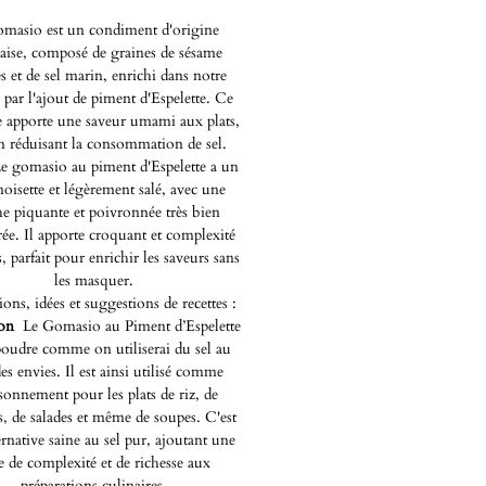
omasio est un condiment d'origine
aise, composé de graines de sésame
es et de sel marin, enrichi dans notre
 par l'ajout de piment d'Espelette. Ce
 apporte une saveur umami aux plats,
n réduisant la consommation de sel.
e gomasio au piment d'Espelette a un
oisette et légèrement salé, avec une
e piquante et poivronnée très bien
rée. Il apporte croquant et complexité
s, parfait pour enrichir les saveurs sans
les masquer.
ions, idées et suggestions de recettes :
tion
Le Gomasio au Piment d’Espelette
poudre comme on utiliserai du sel au
es envies. Il est ainsi utilisé comme
isonnement pour les plats de riz, de
, de salades et même de soupes. C'est
ernative saine au sel pur, ajoutant une
e de complexité et de richesse aux
préparations culinaires.