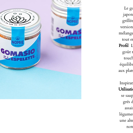
Le g
japon
grillé
version
mélange
tout e
Profil
L
goût n
touch
équilib
aux plat
Inspirat
Utilisa
se sau
grés d
assa
légumes
une alt
not