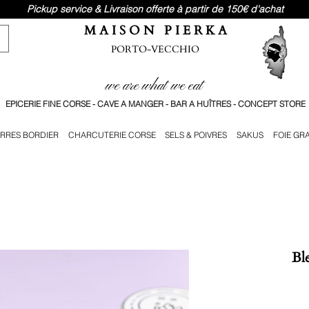
Pickup service & Livraison offerte à partir de 150€ d'achat
M A I S O N P I E R K A
PORTO-VECCHIO
we are what we eat
EPICERIE FINE CORSE - CAVE A MANGER - BAR A HUÎTRES - CONCEPT STORE
RRES BORDIER
CHARCUTERIE CORSE
SELS & POIVRES
SAKUS
FOIE GR
Bl