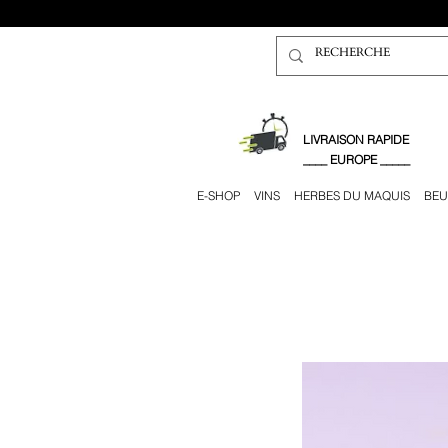
​LIVRAISON RAPIDE
____ EUROPE _____
E-SHOP
VINS
HERBES DU MAQUIS
BEU