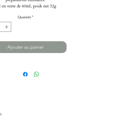
 en verre de 60ml, poids net 32g
Quantité
*
Ajouter au panier
h