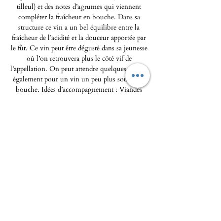
tilleul) et des notes d’agrumes qui viennent
compléter la fraîcheur en bouche. Dans sa
structure ce vin a un bel équilibre entre la
fraîcheur de l’acidité et la douceur apportée par
le fût. Ce vin peut être dégusté dans sa jeunesse
où l’on retrouvera plus le côté vif de
l’appellation. On peut attendre quelques années
également pour un vin un peu plus souple en
bouche. Idées d’accompagnement : Viandes
blanches / Cuisine orientale (sushis etc…) qui
révèlent la fragrance des arômes ciselés de ce
chardonnay. Température de service : 12 degrés
Temps de garde : 1 à 8 ans
L'Epicerie fine - Maison Pierka
Ouverture du mardi
au samedi 10h/14h et 16h/20
h, le
dimanche de 10h à 14h
epicerie.maisonpierka@gmail.com
-
07.56.97.38.18