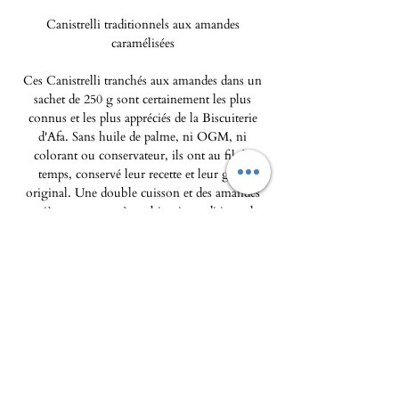
Canistrelli traditionnels aux amandes
caramélisées
Ces Canistrelli tranchés aux amandes dans un
sachet de 250 g sont certainement les plus
connus et les plus appréciés de la Biscuiterie
d'Afa. Sans huile de palme, ni OGM, ni
colorant ou conservateur, ils ont au fil du
temps, conservé leur recette et leur goût
original. Une double cuisson et des amandes
entières apportent à ces biscuits traditionnels
corses le croustillant caractéristique des
canistrelli. Ce sont de délicieux gâteaux secs
typiquement Corse que vous apprécierez à
coup sûr.
L'Epicerie fine - Maison Pierka