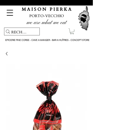
Pickup service & Livraison offerte à partir de 150€ d'achat
M A I S O N P I E R K A
PORTO-VECCHIO
we are what we eat
EPICERIE FINE CORSE - CAVE A MANGER - BAR A HUÎTRES - CONCEPT STORE