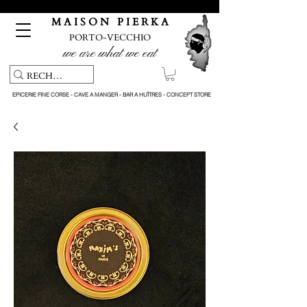
Pickup service & Livraison offerte à partir de 150€ d'achat
M A I S O N P I E R K A
PORTO-VECCHIO
we are what we eat
EPICERIE FINE CORSE - CAVE A MANGER - BAR A HUÎTRES - CONCEPT STORE