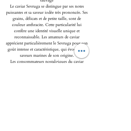
sauvage
Le caviar Sevruga se distingue par ses notes
puissantes et sa saveur iodée très prononcée. Ses
grains, délicats et de petite taille, sont de
couleur anthracite. Cette particularité lui
confère une identité visuelle unique et
reconnaissable. Les amateurs de caviar
apprécient particulièrement le Sevruga pour son
goût intense et caractéristique, qui évoque les
saveurs marines de son origine.
Les consommateurs nostalgiques du caviar
sauvage trouvent dans le Sevruga un produit
qui rappelle les qualités exceptionnelles des
caviars d’autrefois.
Poids net 30g
L'Epicerie fine - Maison Pierka
Ouverture du mardi
au samedi 10h/14h et 16h/20
h, le
dimanche de 10h à 14h