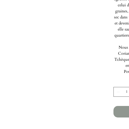
celui 
graines,
sec dans
et deven
elle sa
quartier
Nous 
Coria
Tchèque 
e
Pot