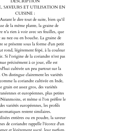
DESCRIPTION
, SAVEURS ET UTILISATION EN
CUISINE :
Autant le dire tout de suite, bien qu'il
isse de la même plante, la graine de
e n'a rien à voir avec ses feuilles, que
t au nez ou en bouche. La graine de
re se présente sous la forme d'un petit
ut rond, légèrement fripé, à la couleur
r. Si l'origine de la coriandre n'est pas
ue précisément à ce jour, elle est
d'hui cultivée un peu partout sur la
. On distingue clairement les variétés
 comme la coriandre cultivée en Inde,
e grain est assez gros, des variétés
ranéennes et européennes, plus petites
. Néanmoins, et même si l'on préfère le
des variétés européennes, les profils
aromatiques restent similaires.
lisées entières ou en poudre, la saveur
nes de coriandre rappelle l'écorce d'un
mer et légèrement sucré, leur parfum,