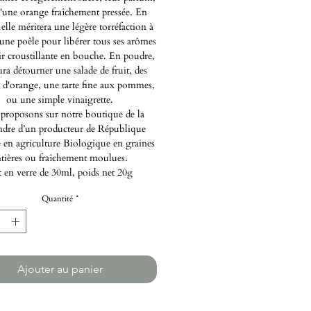
d'une orange fraîchement pressée. En
 elle méritera une légère torréfaction à
 une poêle pour libérer tous ses arômes
ir croustillante en bouche. En poudre,
ura détourner une salade de fruit, des
s d'orange, une tarte fine aux pommes,
ou une simple vinaigrette.
proposons sur notre boutique de la
ndre d’un producteur de République
en agriculture Biologique en graines
ntières ou fraîchement moulues.
 en verre de 30ml, poids net 20g
Quantité
*
Ajouter au panier