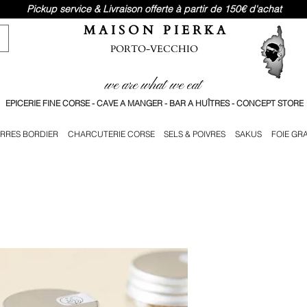
Pickup service & Livraison offerte à partir de 150€ d'achat
M A I S O N P I E R K A
PORTO-VECCHIO
we are what we eat
EPICERIE FINE CORSE - CAVE A MANGER - BAR A HUÎTRES - CONCEPT STORE
RRES BORDIER
CHARCUTERIE CORSE
SELS & POIVRES
SAKUS
FOIE GR