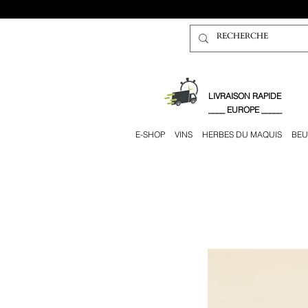
​LIVRAISON RAPIDE
____ EUROPE _____
E-SHOP
VINS
HERBES DU MAQUIS
BEU