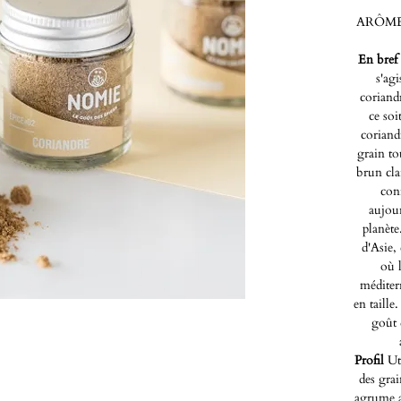
ARÔME
En bref
s'ag
coriandr
ce soi
coriand
grain to
brun clai
conn
aujour
planète
d'Asie,
où l
méditer
en taille
goût 
Profil
Uti
des grai
agrume a