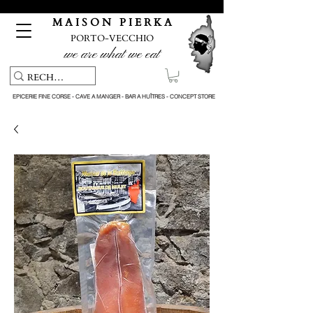
Pickup service & Livraison offerte à partir de 150€ d'achat
M A I S O N P I E R K A
PORTO-VECCHIO
we are what we eat
EPICERIE FINE CORSE - CAVE A MANGER - BAR A HUÎTRES - CONCEPT STORE