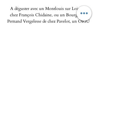
A déguster avec un Montlouis sur Loire de
chez François Chidaine, ou un Bourgogne
Pernand Vergelesse de chez Pavelot, un ORIU
blanc ce chez Torraccia , disponibles en
boutique et sur le site.
L'Epicerie fine - Maison Pierka
Ouverture du mardi
au samedi 10h/14h et 16h/20
h, le
dimanche de 10h à 14h
epicerie.maisonpierka@gmail.com
-
07.56.97.38.18
© 2025 par L'EPICERIE FINE - MAISON
PIERKA
18 rue du Dr Camille de Rocca Serra
20137 Porto Vecchio
A propos