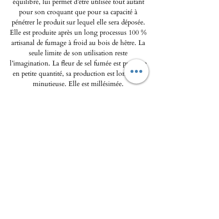
équilibré, lui permet d’être utilisée tout autant
pour son croquant que pour sa capacité à
pénétrer le produit sur lequel elle sera déposée.
Elle est produite après un long processus 100 %
artisanal de fumage à froid au bois de hêtre. La
seule limite de son utilisation reste
l’imagination. La fleur de sel fumée est produite
en petite quantité, sa production est longue et
minutieuse. Elle est millésimée.
Tout savoir sur la maison Binet 1660 et ses
fleurs de sel gastronomiques et d'exception :
https://binet1660.fr/
L'Epicerie fine - Maison Pierka
Ouverture du mardi
au samedi 10h/14h et 16h/20
h, le
dimanche de 10h à 14h
epicerie.maisonpierka@gmail.com
-
07.56.97.38.18