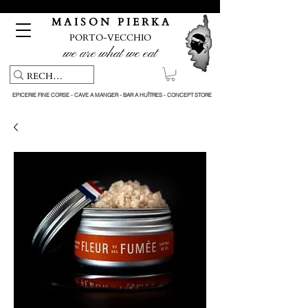
Pickup service & Livraison offerte à partir de 150€ d'achat
M A I S O N P I E R K A
PORTO-VECCHIO
we are what we eat
EPICERIE FINE CORSE - CAVE A MANGER - BAR A HUÎTRES - CONCEPT STORE