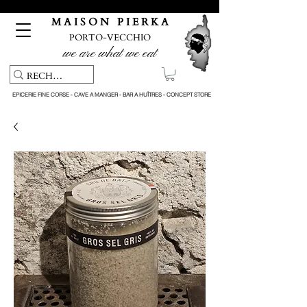
Pickup service & Livraison offerte à partir de 150€ d'achat
M A I S O N P I E R K A
PORTO-VECCHIO
we are what we eat
EPICERIE FINE CORSE - CAVE A MANGER - BAR A HUÎTRES - CONCEPT STORE