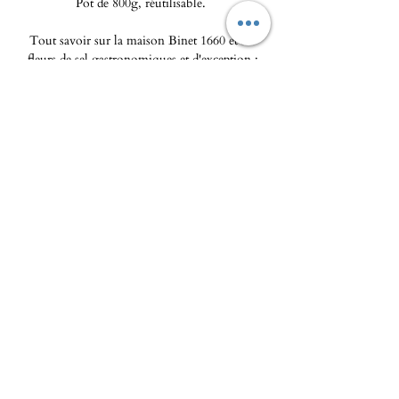
Pot de 800g, réutilisable.
Tout savoir sur la maison Binet 1660 et ses
fleurs de sel gastronomiques et d'exception :
https://binet1660.fr/
L'Epicerie fine - Maison Pierka
Ouverture du mardi
au samedi 10h/14h et 16h/20
h, le
dimanche de 10h à 14h
epicerie.maisonpierka@gmail.com
-
07.56.97.38.18
© 2025 par L'EPICERIE FINE - MAISON
PIERKA
18 rue du Dr Camille de Rocca Serra
20137 Porto Vecchio
A propos