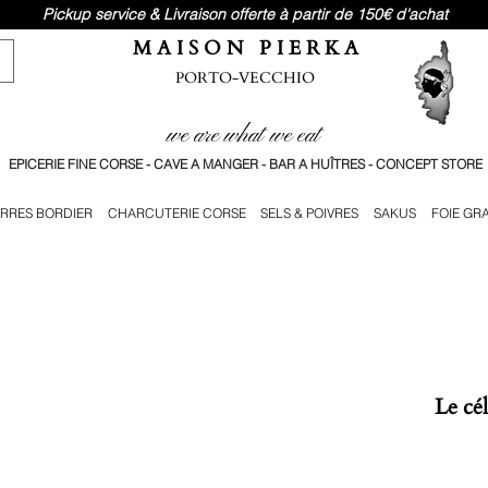
Pickup service & Livraison offerte à partir de 150€ d'achat
M A I S O N P I E R K A
PORTO-VECCHIO
we are what we eat
EPICERIE FINE CORSE - CAVE A MANGER - BAR A HUÎTRES - CONCEPT STORE
RRES BORDIER
CHARCUTERIE CORSE
SELS & POIVRES
SAKUS
FOIE GR
Le cé