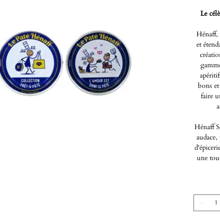
Le cél
Hénaff,
et étend
créati
gamme d
apériti
bons et
faire 
a
Hénaff Sé
audace,
d'épiceri
une touc