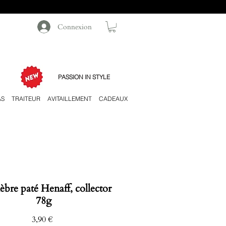
Connexion
PASSION IN STYLE
AS
TRAITEUR
AVITAILLEMENT
CADEAUX
lèbre paté Henaff, collector
78g
Prix
3,90 €