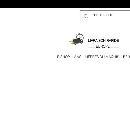
​LIVRAISON RAPIDE
____ EUROPE _____
E-SHOP
VINS
HERBES DU MAQUIS
BEU