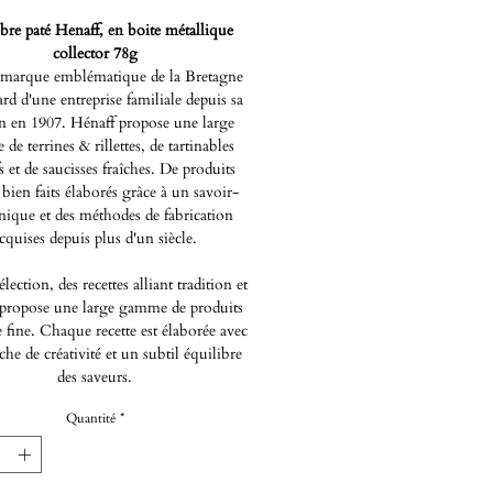
èbre paté Henaff, en boite métallique
collector 78g
 marque emblématique de la Bretagne
ard d'une entreprise familiale depuis sa
on en 1907. Hénaff propose une large
e terrines & rillettes, de tartinables
fs et de saucisses fraîches. De produits
 bien faits élaborés grâce à un savoir-
unique et des méthodes de fabrication
cquises depuis plus d'un siècle.
lection, des recettes alliant tradition et
 propose une large gamme de produits
e fine. Chaque recette est élaborée avec
he de créativité et un subtil équilibre
des saveurs.
Quantité
*