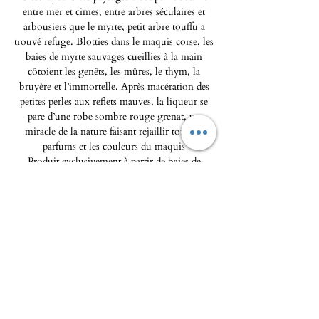
entre mer et cimes, entre arbres séculaires et
arbousiers que le myrte, petit arbre touffu a
trouvé refuge. Blotties dans le maquis corse, les
baies de myrte sauvages cueillies à la main
côtoient les genêts, les mûres, le thym, la
bruyère et l’immortelle. Après macération des
petites perles aux reflets mauves, la liqueur se
pare d’une robe sombre rouge grenat, un
miracle de la nature faisant rejaillir tous les
parfums et les couleurs du maquis
Produit exclusivement à partir de baies de
myrtes sauvages, cueillies à la main dans le
maquis corse. Sans colorant, ni arômes ajoutés,
non filtré à froid.
75cl | 26%
L'Epicerie fine - Maison Pierka
Ouverture du mardi
au samedi 10h/14h et 16h/20
h, le