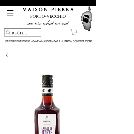
Pickup service & Livraison offerte à partir de 150€ d'achat
M A I S O N P I E R K A
PORTO-VECCHIO
we are what we eat
EPICERIE FINE CORSE - CAVE A MANGER - BAR A HUÎTRES - CONCEPT STORE