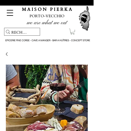
Pickup service & Livraison offerte à partir de 150€ d'achat
M A I S O N P I E R K A
PORTO-VECCHIO
we are what we eat
EPICERIE FINE CORSE - CAVE A MANGER - BAR A HUÎTRES - CONCEPT STORE