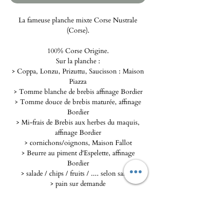
La fameuse planche mixte Corse Nustrale
(Corse).
100% Corse Origine.
Sur la planche :
> Coppa, Lonzu, Prizuttu, Saucisson : Maison
Piazza
> Tomme blanche de brebis affinage Bordier
> Tomme douce de brebis maturée, affinage
Bordier
> Mi-frais de Brebis aux herbes du maquis,
affinage Bordier
> cornichons/oignons, Maison Fallot
> Beurre au piment d'Espelette, affinage
Bordier
> salade / chips / fruits / .... selon saison
> pain sur demande
Présentation sur ardoise ou planche d'olivier,
selon la quantité choisie.