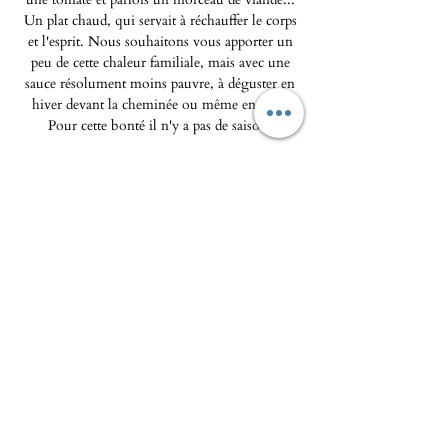
Un plat chaud, qui servait à réchauffer le corps
et l'esprit. Nous souhaitons vous apporter un
peu de cette chaleur familiale, mais avec une
sauce résolument moins pauvre, à déguster en
hiver devant la cheminée ou même en été...
Pour cette bonté il n'y a pas de saison.
La saveur de la montagne et des bois dans un
plat unique fait de produits naturels.
Poids : 250g
L'Epicerie fine - Maison Pierka
Ouverture du mardi
au samedi 10h/14h et 16h/20
h, le
dimanche de 10h à 14h
epicerie.maisonpierka@gmail.com
-
07.56.97.38.18
© 2025 par L'EPICERIE FINE - MAISON
PIERKA