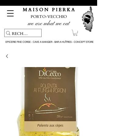
Pickup service & Livraison offerte à partir de 150€ d'achat
M A I S O N P I E R K A
PORTO-VECCHIO
we are what we eat
EPICERIE FINE CORSE - CAVE A MANGER - BAR A HUÎTRES - CONCEPT STORE