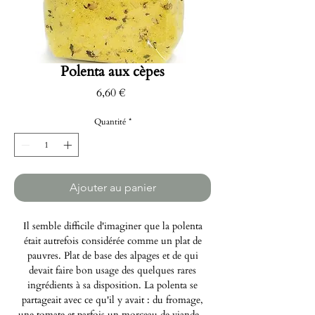
Polenta aux cèpes
Prix
6,60 €
Quantité
*
Ajouter au panier
Il semble difficile d'imaginer que la polenta
était autrefois considérée comme un plat de
pauvres. Plat de base des alpages et de qui
devait faire bon usage des quelques rares
ingrédients à sa disposition. La polenta se
partageait avec ce qu'il y avait : du fromage,
une tomate et parfois un morceau de viande...