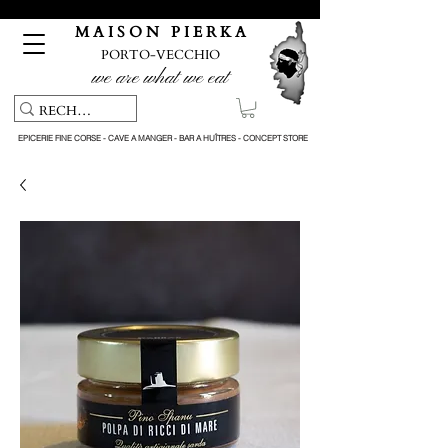
Pickup service & Livraison offerte à partir de 150€ d'achat
M A I S O N P I E R K A
PORTO-VECCHIO
we are what we eat
EPICERIE FINE CORSE - CAVE A MANGER - BAR A HUÎTRES - CONCEPT STORE