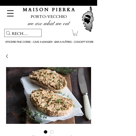
Pickup service & Livraison offerte à partir de 150€ d'achat
M A I S O N P I E R K A
PORTO-VECCHIO
we are what we eat
EPICERIE FINE CORSE - CAVE A MANGER - BAR A HUÎTRES - CONCEPT STORE