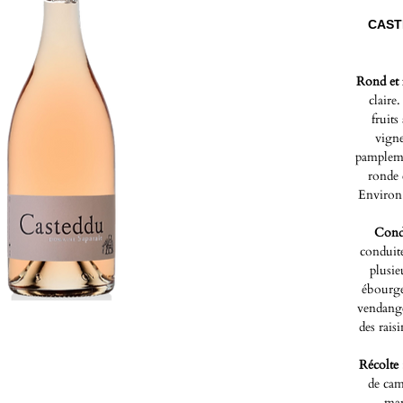
CAST
Rond et 
claire
fruit
vigne
pamplemo
ronde 
Environ 
Cond
conduite
plusie
ébourge
vendange
des rais
Récolte
de cam
mar