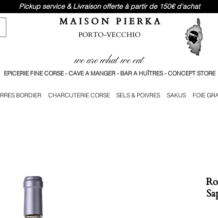
Pickup service & Livraison offerte à partir de 150€ d'achat
M A I S O N P I E R K A
PORTO-VECCHIO
we are what we eat
EPICERIE FINE CORSE - CAVE A MANGER - BAR A HUÎTRES - CONCEPT STORE
RRES BORDIER
CHARCUTERIE CORSE
SELS & POIVRES
SAKUS
FOIE GR
Ro
Sa