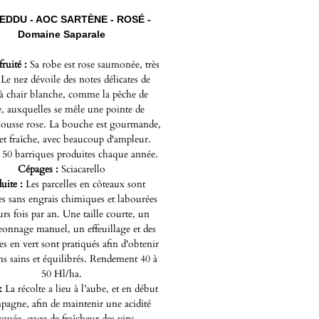
EDDU - AOC SARTÈNE - ROSÉ -
Domaine Saparale
fruité :
Sa robe est rose saumonée, très
. Le nez dévoile des notes délicates de
s à chair blanche, comme la pêche de
, auxquelles se mêle une pointe de
usse rose. La bouche est gourmande,
et fraîche, avec beaucoup d'ampleur.
50 barriques produites chaque année.
Cépages :
Sciacarello
uite :
Les parcelles en côteaux sont
s sans engrais chimiques et labourées
urs fois par an. Une taille courte, un
onnage manuel, un effeuillage et des
s en vert sont pratiqués afin d'obtenir
ins sains et équilibrés. Rendement 40 à
50 Hl/ha.
 :
La récolte a lieu à l’aube, et en début
pagne, afin de maintenir une acidité
quée, gage de fraîcheur des vins.