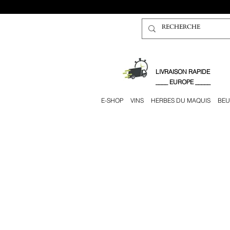
​LIVRAISON RAPIDE
____ EUROPE _____
E-SHOP
VINS
HERBES DU MAQUIS
BEU