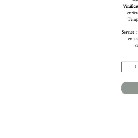
Vinifica
entiè
Tempé
Service :
en ac
c