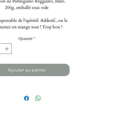
son au Parmigiano Reggiano, Italie.
200g, emballé sous vide
pensable de l'apéritif. Addictif...on le
ence on mange tout ! Trop bon !
Quantité
*
Ajouter au panier