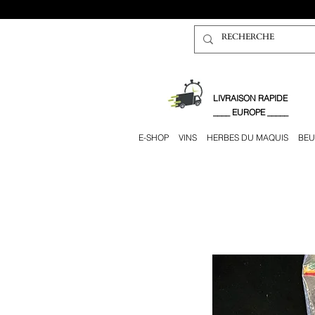
​LIVRAISON RAPIDE
____ EUROPE _____
E-SHOP
VINS
HERBES DU MAQUIS
BEU