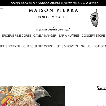
Pickup service & Livraison offerte à partir de 150€ d'achat
M A I S O N P I E R K A
PORTO-VECCHIO
we are what we eat
EPICERIE FINE CORSE - CAVE A MANGER - BAR A HUÎTRES - CONCEPT STORE
RRES BORDIER
CHARCUTERIE CORSE
SELS & POIVRES
SAKUS
FOIE GR
Sauc