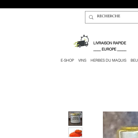
​LIVRAISON RAPIDE
____ EUROPE _____
E-SHOP
VINS
HERBES DU MAQUIS
BEU