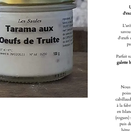
U
d'ex
L'arô
savour
d'œufs 
pa
Parfait s
galette 
Nous 
poiss
cabillaud
à la fab
en Islan
(rogues) 
puis d
hêtre