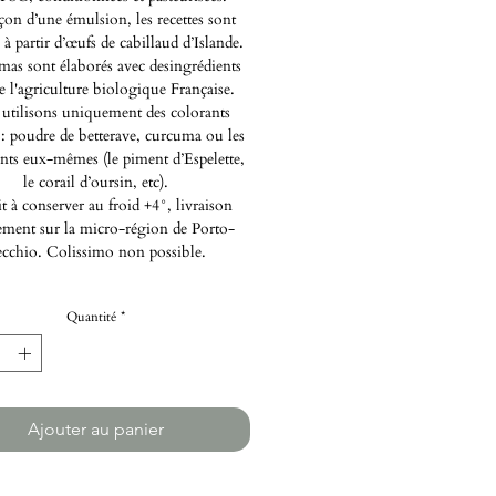
çon d’une émulsion, les recettes sont
s à partir d’œufs de cabillaud d’Islande.
amas sont élaborés avec desingrédients
de l'agriculture biologique Française.
utilisons uniquement des colorants
 : poudre de betterave, curcuma ou les
nts eux-mêmes (le piment d’Espelette,
le corail d’oursin, etc).
t à conserver au froid +4°, livraison
ment sur la micro-région de Porto-
cchio. Colissimo non possible.
Quantité
*
Ajouter au panier