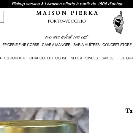
Pickup service & Livraison offerte à partir de 150€ d'achat
M A I S O N P I E R K A
PORTO-VECCHIO
we are what we eat
EPICERIE FINE CORSE - CAVE A MANGER - BAR A HUÎTRES - CONCEPT STORE
RRES BORDIER
CHARCUTERIE CORSE
SELS & POIVRES
SAKUS
FOIE GR
Tar