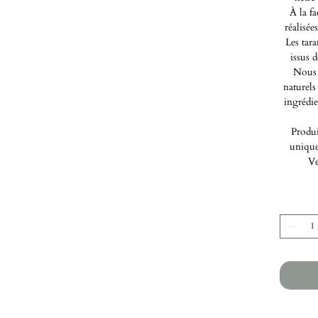
À la fa
réalisée
Les tar
issus 
Nous 
naturels
ingrédie
Produi
unique
Ve