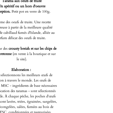
Tarama aux oeufs de truite
n apéritif ou un hors d'oeuvre
ception.
Petit pot en verre de 100g.
me des oeufs de truite. Une recette
euse à partir de la meilleure qualité
de cabillaud fumés d'Islande, alliée au
rfum délicat des oeufs de truite.
ur des
crousty breizh et sur les chips de
bretonne
(en vente à la boutique et sur
le site).
Elaboration :
sélectionnons les meilleurs œufs de
on à travers le monde. Les œufs de
 MSC - ingrédients de base nécessaires
rication des taramas - sont sélectionnés
de. À chaque pêche, les poches d’œufs
sont lavées, triées, égrainées, surgelées,
écongelées, salées, fumées au bois de
 FSC, conditionnées et pasteurisées.