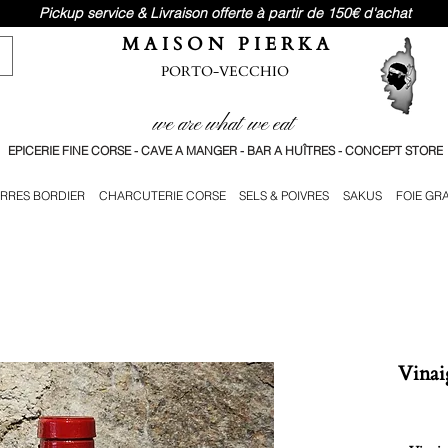
Pickup service & Livraison offerte à partir de 150€ d'achat
M A I S O N P I E R K A
PORTO-VECCHIO
we are what we eat
EPICERIE FINE CORSE - CAVE A MANGER - BAR A HUÎTRES - CONCEPT STORE
RRES BORDIER
CHARCUTERIE CORSE
SELS & POIVRES
SAKUS
FOIE GR
Vinai