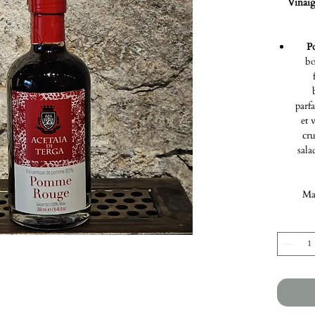
Vinaig
P
bo
parf
et 
cru
sala
Mag