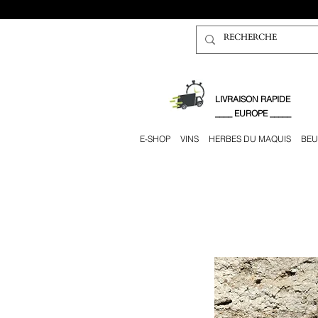
​LIVRAISON RAPIDE
____ EUROPE _____
E-SHOP
VINS
HERBES DU MAQUIS
BEU