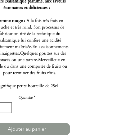
re Balsamique parfumé, aux saveurs
étonnantes et délicieuses :
omme rouge :
A la fois très frais en
uche et très rond. Son processus de
fabrication tiré de la technique du
balsamique lui confère une acidité
aitement maîtrisée.En assaisonnements
vinaigrettes.Quelques gouttes sur des
stacés ou une tartare.Merveilleux en
de ou dans une compotée de fruits ou
pour terminer des fruits rôtis.
nifique petite bouteille de 25cl
Quantité
*
Ajouter au panier