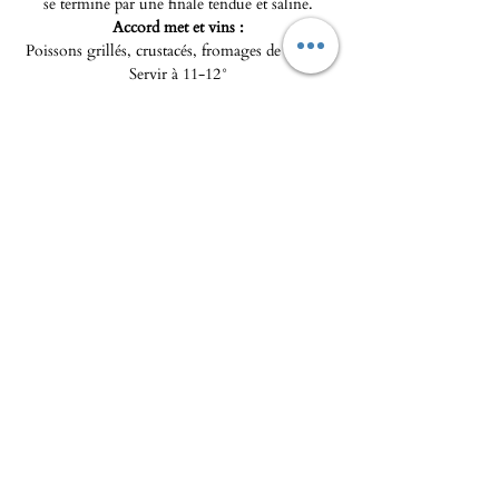
se termine par une finale tendue et saline.
Accord met et vins :
Poissons grillés, crustacés, fromages de chèvre.
Servir à 11-12°
>
Fiche technique du vin
<
L'Epicerie fine - Maison Pierka
Ouverture du mardi
au samedi 10h/14h et 16h/20
h, le
dimanche de 10h à 14h
epicerie.maisonpierka@gmail.com
-
07.56.97.38.18
© 2025 par L'EPICERIE FINE - MAISON
PIERKA
18 rue du Dr Camille de Rocca Serra
20137 Porto Vecchio
A propos