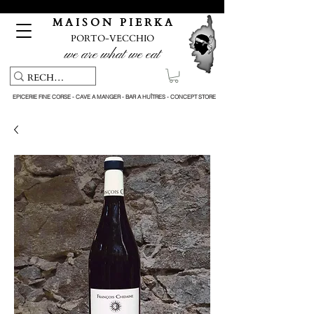
Pickup service & Livraison offerte à partir de 150€ d'achat
M A I S O N P I E R K A
PORTO-VECCHIO
we are what we eat
EPICERIE FINE CORSE - CAVE A MANGER - BAR A HUÎTRES - CONCEPT STORE