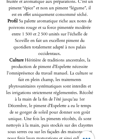
fruitée et aromatique aux préparations. C’est un
piment “épice” et non un piment “légume”, il
est en effet uniquement consommé séché.
Profil
Sa palette aromatique riche aux notes de
poivrons rouge et sa force pimentée modérée
entre 1 500 et 2 500 unités sur l’échelle de
Scoville en fait un excellent piment du
quotidien totalement adapté à nos palais
occidentaux.
Culture
Héritière de traditions ancestrales, la
production de piment d’Espelette nécessite
l’omniprésence du travail manuel. La culture se
fait en plein champ, les traitements
phytosanitaires systématiques sont interdits et
les irrigations strictement réglementées. Récolté
à la main de la fin de l’été jusqu’au 1er
Décembre, le piment d’Espelette a eu le temps
de se gorger de soleil pour donner son goût
unique. Une fois les piments récoltés, ils sont
nettoyés à la main, puis stockés sur des clayettes
sous serres ou sur les façades des maisons, ceci
pour finir leurs maturations et ainsi exhaler les