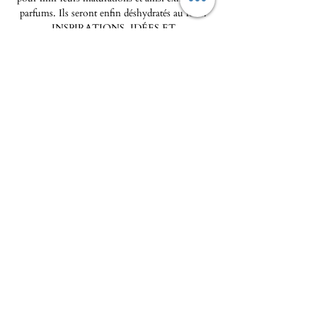
parfums. Ils seront enfin déshydratés au four.
INSPIRATIONS, IDÉES ET
SUGGESTIONS DE RECETTES :
Utilisation
En cuisine, il se saupoudre au grès
des envies dans une sauce ou une marinade. Il
est également délicieux saupoudré en dernière
minute sur des œufs, une tartine, des légumes
poêlés ou une volaille… Il n’est pas rare de voir
les Chefs l’utiliser en remplacement du poivre
au quotidien.
Pot en verre de 100ml, DLC 2 ans
L'Epicerie fine - Maison Pierka
Ouverture du mardi
au samedi 10h/14h et 16h/20
h, le
dimanche de 10h à 14h
epicerie.maisonpierka@gmail.com
-
07.56.97.38.18
© 2025 par L'EPICERIE FINE - MAISON