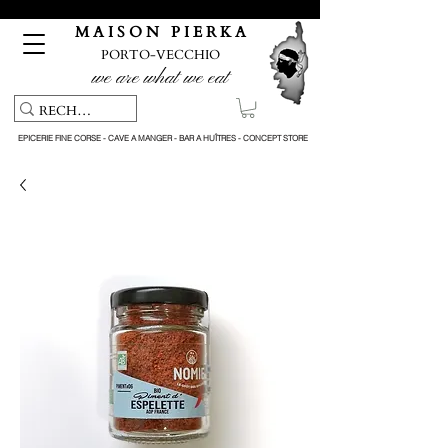
Pickup service & Livraison offerte à partir de 150€ d'achat
M A I S O N P I E R K A
PORTO-VECCHIO
we are what we eat
EPICERIE FINE CORSE - CAVE A MANGER - BAR A HUÎTRES - CONCEPT STORE